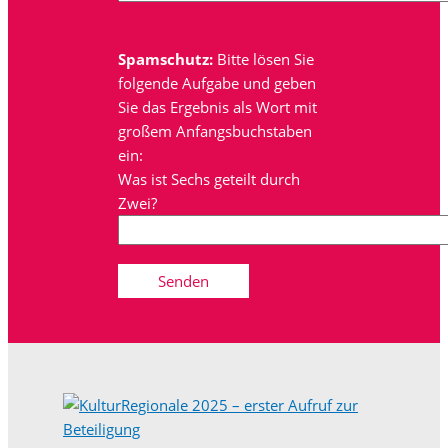
Spamschutz:
Bitte lösen Sie
folgende Aufgabe und geben
Sie das Ergebnis als Wort mit
großem Anfangsbuchstaben
ein:
Was ist Sechs geteilt durch
Zwei?