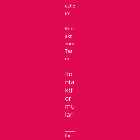
eshe
im
Kont
akt
zum
Tea
m
Ko
nta
ktf
or
mu
lar
Ihr