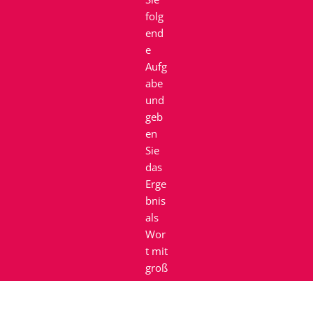
folg
end
e
Aufg
abe
und
geb
en
Sie
das
Erge
bnis
als
Wor
t mit
groß
em
Anfa