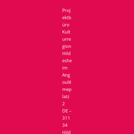
Proj
ektb
üro
Kult
urre
gion
Hild
eshe
im
Ang
oulê
mep
latz
2
DE –
311
34
Hild