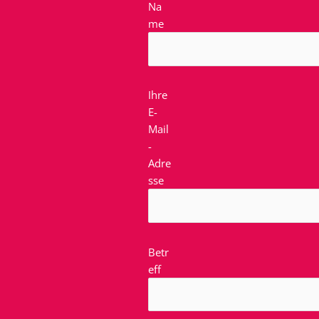
Na
me
Ihre
E-
Mail
-
Adre
sse
Betr
eff